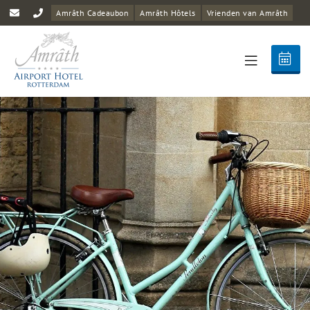
Amrâth Cadeaubon
Amrâth Hôtels
Vrienden van Amrâth