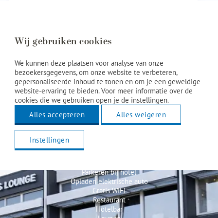
Wij gebruiken cookies
We kunnen deze plaatsen voor analyse van onze
bezoekersgegevens, om onze website te verbeteren,
gepersonaliseerde inhoud te tonen en om je een geweldige
website-ervaring te bieden. Voor meer informatie over de
cookies die we gebruiken open je de instellingen.
Alles accepteren
Alles weigeren
Hotel faciliteiten
Instellingen
Fietsverhuur (normaal en e-bike)
Parkeren bij hotel
Opladen elektrische auto
Gratis WiFi
Restaurant
Hotelbar