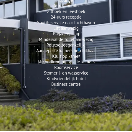
Lounge
Terras en tuin
Zithoek en leeshoek
24-uurs receptie
Shuttleservice naar luchthaven
Lift aanwezig
Bagageopslag
Mindervalide toilet aanwezig
Rolstoeltoegankelijk
Aangepaste kamers beschikbaar
Kluis op kamer
Airconditioning op alle kamers
Roomservice
Stomerij- en wasservice
Kindvriendelijk hotel
Business centre