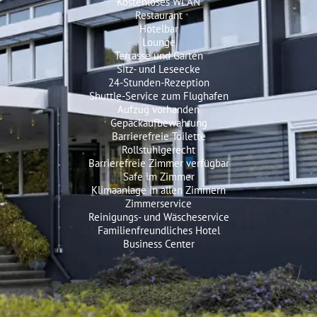
Kostenloses WLAN
Restaurant
Hotelbar
Lounge
Terrasse und Garten
Sitz- und Leseecke
24-Stunden-Rezeption
Shuttle-Service zum Flughafen
Aufzug vorhanden
Gepäckaufbewahrung
Barrierefreie Toilette
Rollstuhlgerecht
Barrierefreie Zimmer verfügbar
Safe im Zimmer
Klimaanlage in allen Zimmern
Zimmerservice
Reinigungs- und Wäscheservice
Familienfreundliches Hotel
Business Center