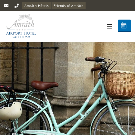
Amrâth Hôtels
Friends of Amrâth