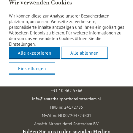
Wir verwenden Cookies
Wir können diese zur Analyse unserer Besucherdaten
platzieren, um unsere Webseite zu verbessern,
personalisierte Inhalte anzuzeigen und Ihnen ein großartiges
Webseiten-Erlebnis zu bieten. Für weitere Informationen zu
den von uns verwendeten Cookies öffnen Sie die
Einstellungen.
Amrâth Airport Hotel Rotterdam
Alle akzeptieren
Alle ablehnen
Vliegveldweg 59-61
Einstellungen
3043 NT Rotterdam
Die Niederlande
+31 10 462 5566
info@amrathairporthotelrotterdam.nl
HRB nr. 24172785
MwSt nr. NL007204723B01
Amrâth Airport Hotel Rotterdam B.V.
Folgen Sie uns in den sozialen Medien