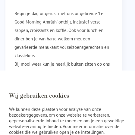
Begin je dag uitgerust met ons uitgebreide ‘Le
Good Morning Amrâth’ ontbijt, inclusief verse
sappen, croissants en koffie. Ook voor lunch en
diner ben je van harte welkom met een
gevarieerde menukaart vol seizoensgerechten en
klassiekers.
Bij mooi weer kun je heerlijk buiten zitten op ons
groene terras. Op zondag bieden we voor lunch en
diner bovendien een take-away kaart aan.
Bekijk restaurant
Wij gebruiken cookies
We kunnen deze plaatsen voor analyse van onze
bezoekersgegevens, om onze website te verbeteren,
gepersonaliseerde inhoud te tonen en om je een geweldige
website-ervaring te bieden. Voor meer informatie over de
cookies die we gebruiken open je de instellingen.