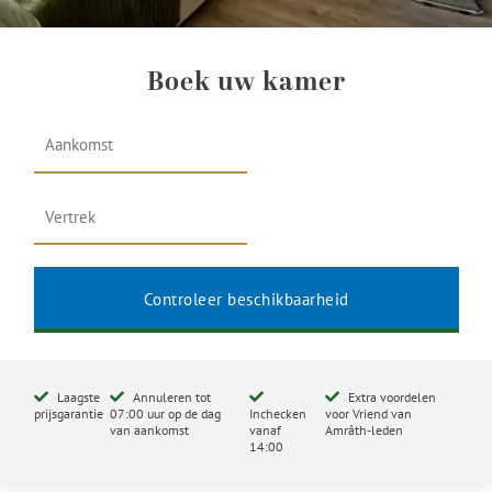
Boek uw kamer
Laagste
Annuleren tot
Extra voordelen
prijsgarantie
07:00 uur op de dag
Inchecken
voor Vriend van
van aankomst
vanaf
Amrâth-leden
14:00