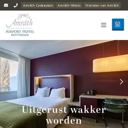
Amrâth Cadeaubon
Amrâth Hôtels
Vrienden van Amrâth
Uitgerust wakker
worden