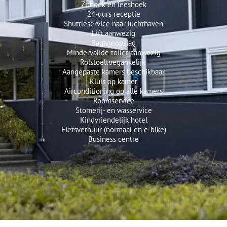
Zithoek en leeshoek
24-uurs receptie
Shuttleservice naar luchthaven
Lift aanwezig
Bagageopslag
Mindervalide toilet aanwezig
Rolstoeltoegankelijk
Aangepaste kamers beschikbaar
Kluis op kamer
Airconditioning op alle kamers
Roomservice
Stomerij- en wasservice
Kindvriendelijk hotel
Fietsverhuur (normaal en e-bike)
Business centre