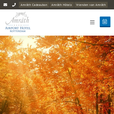
Amrâth Cadeaubon
Amrâth Hôtels
Vrienden van Amrâth