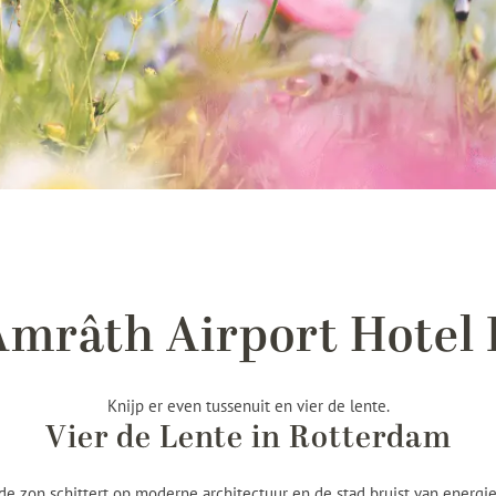
 Amrâth Airport Hotel
Knijp er even tussenuit en vier de lente.
Vier de Lente in Rotterdam
de zon schittert op moderne architectuur en de stad bruist van energi