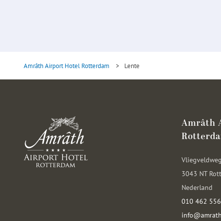
Amrâth Airport Hotel Rotterdam
>
Lente
Amrâth A
Rotterd
Vliegveldwe
3043 NT Rot
Nederland
010 462 55
info@amratha