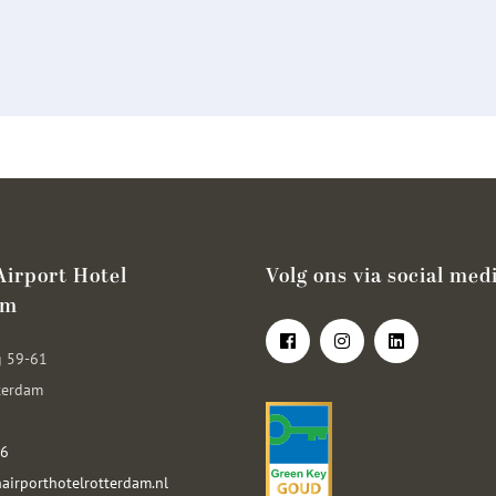
irport Hotel
Volg ons via social med
am
g 59-61
terdam
66
irporthotelrotterdam.nl