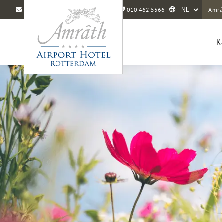
info@amrathairporthotelrotterdam.nl
010 462 5566
Amrâ
K