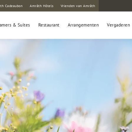
th Cadeaubon
Amrâth Hôtels
Vrienden van Amrâth
amers & Suites
Restaurant
Arrangementen
Vergaderen